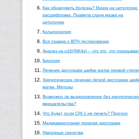
Как обнаружить болезнь? Мазок на цитологию,
расшифровка. Правила сдачи мазка на
цитологию
Кольпоскопия
Вся правда о ВПЧ-тестировании
Анализ на p16(INK4a) – что это, что показывае
Биопсия
Лечение дисплазии шейки матки первой степе
Хирургическое лечение лёгкой дисплазии шей
матки. Методы
Возможно ли выздоровление без хирургическо
вмешательства?
Что будет, если CIN 1 не лечить? Прогноз
Медикаментозная терапия дисплазии
Народные средства