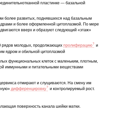
оединительнотканной пластинке — базальной
ми более развитых, поднявшихся над базальным
ядрами и более оформленной цитоплазмой. По мере
 двигаются вверх и образуют следующий «этаж»
10 рядов молодых, продолжающих
пролиферацию
и
шим ядром и обильной цитоплазмой
елых функциональных клеток с маленьким, плотным,
той иммунными и питательными веществами
цервикса отмирают и слущиваются. На смену им
йную»
дифференцировку
и контролируемый рост.
илающая поверхность канала шейки матки.