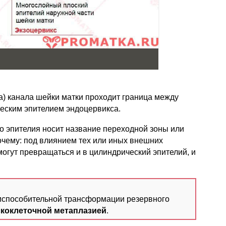
а) канала шейки матки проходит граница между
ческим эпителием эндоцервикса.
го эпителия носит название переходной зоны или
очему: под влиянием тех или иных внешних
могут превращаться и в цилиндрический эпителий, и
испособительной трансформации резервного
коклеточной метаплазией
.