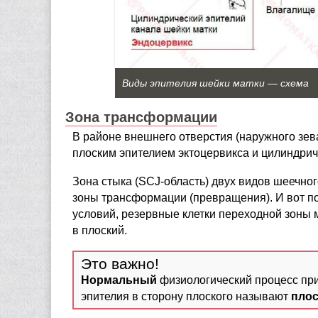
Виды эпителия шейки матки — схема
Зона трансформации
В районе внешнего отверстия (наружного зев
плоским эпителием эктоцервикса и цилиндри
Зона стыка (SCJ-область) двух видов шеечно
зоны трансформации (превращения). И вот п
условий, резервные клетки переходной зоны 
в плоский.
Нормальный
физиологический процесс пр
эпителия в сторону плоского называют
плос