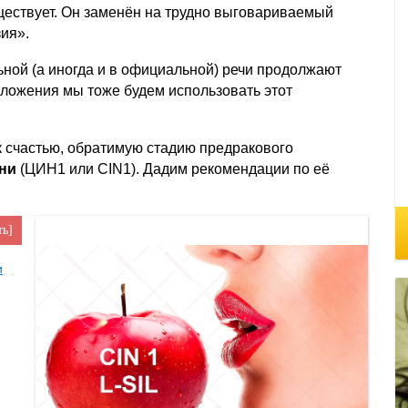
уществует. Он заменён на трудно выговариваемый
ия».
ьной (а иногда и в официальной) речи продолжают
зложения мы тоже будем использовать этот
к счастью, обратимую стадию предракового
ени
(ЦИН1 или CIN1). Дадим рекомендации по её
ть
и