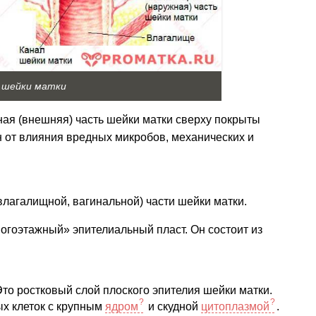
ь шейки матки
ая (внешняя) часть шейки матки сверху покрыты
н от влияния вредных микробов, механических и
влагалищной, вагинальной) части шейки матки.
огоэтажный» эпителиальный пласт. Он состоит из
то ростковый слой плоского эпителия шейки матки.
х клеток с крупным
ядром
и скудной
цитоплазмой
.