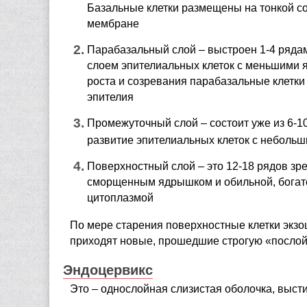
Базальные клетки размещены на тонкой с
мембране
Парабазальный слой – выстроен 1-4 ряда
слоем эпителиальных клеток с меньшими 
роста и созревания парабазальные клетки
эпителия
Промежуточный слой – состоит уже из 6-
развитие эпителиальных клеток с неболь
Поверхностный слой – это 12-18 рядов зр
сморщенным ядрышком и обильной, бога
цитоплазмой
По мере старения поверхностные клетки экзо
приходят новые, прошедшие строгую «посло
Эндоцервикс
Это – однослойная слизистая оболочка, выст