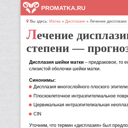
PROMATKA.RU
Вы здесь:
Матка
»
Дисплазия
»
Лечение дисплазии 
Л
ечение дисплази
степени — прогно
Дисплазия шейки матки
– предраковое, то е
слизистой оболочки шейки матки.
Синонимы:
Дисплазия многослойного плоского эпители
Плоскоклеточное интраэпителиальное пов
Цервикальная интраэпителиальная неопла
CIN
Уточним, что термин «дисплазия» был предло