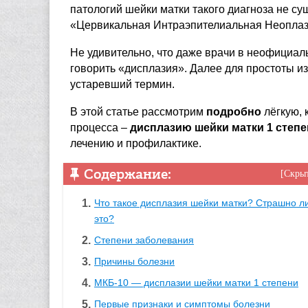
патологий шейки матки такого диагноза не с
«Цервикальная Интраэпителиальная Неоплаз
Не удивительно, что даже врачи в неофициал
говорить «дисплазия». Далее для простоты и
устаревший термин.
В этой статье рассмотрим
подробно
лёгкую, 
процесса –
дисплазию шейки матки 1 степ
лечению и профилактике.
Содержание:
Скры
Что такое дисплазия шейки матки? Страшно л
это?
Степени заболевания
Причины болезни
МКБ-10 — дисплазии шейки матки 1 степени
Первые признаки и симптомы болезни