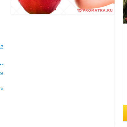
т?
ни
ки
го