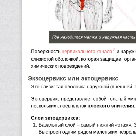
Где находится матка и наружная част
Поверхность
цервикального канала
и наружн
слизистой оболочкой, которая защищает орга
химических повреждений.
Экзоцервикс или эктоцервикс
Это слизистая оболочка наружной (внешней, 
Эктоцервикс представляет собой толстый «мн
нескольких слоёв клеток
плоского эпителия
.
Слои эктоцервикса:
Базальный слой – самый нижний «этаж». Э
Выстроен одним рядом маленьких незрелы