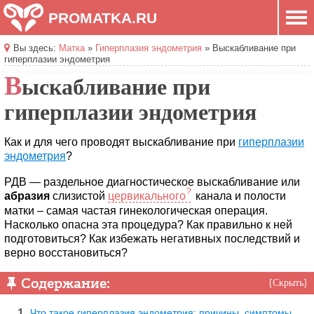
PROMATKA.RU
Вы здесь:
Матка
»
Гиперплазия эндометрия
»
Выскабливание при
гиперплазии эндометрия
В
ыскабливание при
гиперплазии эндометрия
Как и для чего проводят выскабливание при
гиперплазии
эндометрия
?
РДВ — раздельное диагностическое выскабливание или
абразия
слизистой
цервикального
канала и полости
матки – самая частая гинекологическая операция.
Насколько опасна эта процедура? Как правильно к ней
подготовиться? Как избежать негативных последствий и
верно восстановиться?
Содержание:
Скрыть
Что такое гиперплазия эндометрия: причины, симптомы,