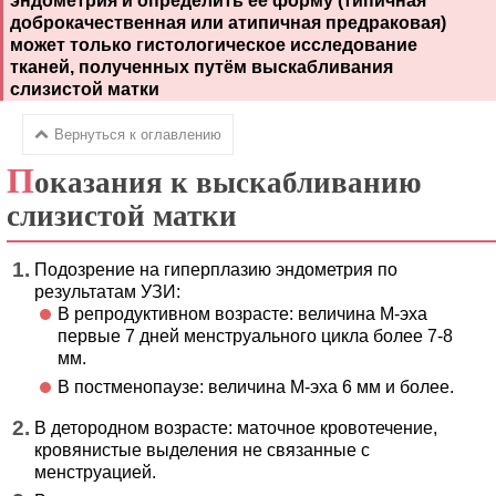
эндометрия и определить её форму (типичная
доброкачественная или атипичная предраковая)
может только гистологическое исследование
тканей, полученных путём выскабливания
слизистой матки
Вернуться к оглавлению
П
оказания к выскабливанию
слизистой матки
Подозрение на гиперплазию эндометрия по
результатам УЗИ:
В репродуктивном возрасте: величина М-эха
первые 7 дней менструального цикла более 7-8
мм.
В постменопаузе: величина М-эха 6 мм и более.
В детородном возрасте: маточное кровотечение,
кровянистые выделения не связанные с
менструацией.