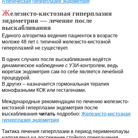
Атипическая гиперплазия эндометрия
Ж
елезисто-кистозная гиперплазия
эндометрия — лечение после
выскабливания
Единого алгоритма ведения пациенток в возрасте
моложе 48 лет с типичной железисто-кистозной
гиперплазией не существует.
В одних случаях после выскабливания ведётся
динамическое наблюдение с УЗИ-контролем, ведь
кюретаж эндометрия сам по себе является лечебной
процедурой.
В других – назначается гормональная терапия
монофазными КОК или гестагенами.
Международные рекомендации по лечению железисто-
кистозной гиперплазии эндометрия после
выскабливания
читать
подробно:
Железисто-кистозная
гиперплазия эндометрия
Тактика лечения гиперплазии в период перименопаузы
направлена на достижение стойкого прекращения