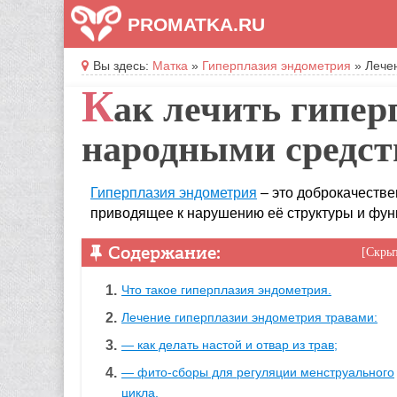
PROMATKA.RU
Вы здесь:
Матка
»
Гиперплазия эндометрия
»
Лече
К
ак лечить гипе
народными средс
Гиперплазия эндометрия
– это доброкачестве
приводящее к нарушению её структуры и фун
Содержание:
Скры
Что такое гиперплазия эндометрия.
Лечение гиперплазии эндометрия травами:
— как делать настой и отвар из трав;
— фито-сборы для регуляции менструального
цикла.