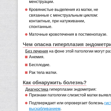
менструации.
Кровянистые выделения из матки, не
связанные с менструальным циклом:
контактные, при натуживании,
спонтанные.
Маточные кровотечения в постменопаузе.
Чем опасна гиперплазия эндометр
Без лечения
на фоне этой патологии могут ра
Анемия.
Бесплодие.
Рак тела матки.
Как обнаружить болезнь?
Диагностика
гиперплазии эндометрия:
Признаки патологии слизистой матки выявл
Подтверждает или опровергает болезнь
гис
выскабливанием
.