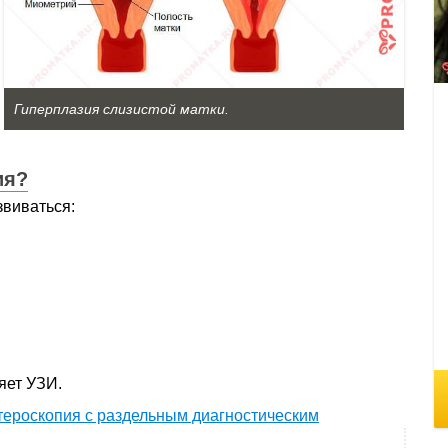
Гиперплазия слизистой матки.
ия?
звиваться:
яет УЗИ.
тероскопия с раздельным диагностическим