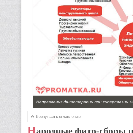
Направления фитотерапии при гиперплазии 
Вернуться к оглавлению
Н
ародные фито-сборы 