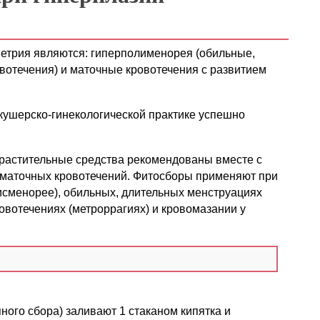
етрия являются: гиперполименорея (обильные,
вотечения) и маточные кровотечения с развитием
акушерско-гинекологической практике успешно
астительные средства рекомендованы вместе с
 маточных кровотечений. Фитосборы применяют при
исменорее), обильных, длительных менструациях
овотечениях (метроррагиях) и кровомазании у
ного сбора) заливают 1 стаканом кипятка и