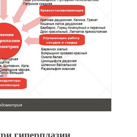
эндометрия
при гиперплазии